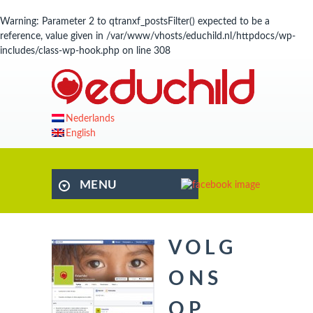
Warning
: Parameter 2 to qtranxf_postsFilter() expected to be a
reference, value given in
/var/www/vhosts/educhild.nl/httpdocs/wp-
includes/class-wp-hook.php
on line
308
Nederlands
English
MENU
VOLG
ONS
OP